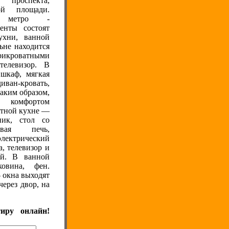
 проспекта,
й площади.
я метро -
енты состоят
ухни, ванной
ьне находится
рикроватными
телевизор. В
шкаф, мягкая
ван-кровать,
Таким образом,
 комфортом
ютной кухне —
ник, стол со
овая печь,
лектрический
, телевизор и
ый. В ванной
овина, фен.
 окна выходят
через двор, на
тиру онлайн!