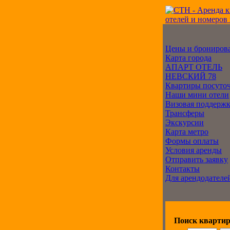
Цены и брониров
Карта города
АПАРТ ОТЕЛЬ
НЕВСКИЙ 78
Квартиры посуто
Наши мини отели
Визовая поддерж
Трансферы
Экскурсии
Карта метро
Формы оплаты
Условия аренды
Отправить заявку
Контакты
Для арендодателе
Поиск квартир