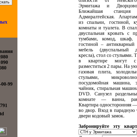
близости от Невского
Эрмитажа и Дворцово
Ближайшая станци
Адмиралтейская. Апартам
ных
из спальни, гостиной, к
комнаты и туалета. В спал
двуспальная кровать с п
тумбами, комод, шкаф, 
гостиной – антикварный 
мебель (двуспальный ди
вания
кресла), стол со стульями. 
2080
в квартире могут с
1090
разместиться 2 пары. На у
2080
газовая плита, холодиль
стульями, микроволн
посудомойная машина, э
-00-99
чайник, стиральная машина
DVD. Санузел раздельн
комнате — ванна, рак
Квартира односторонняя —
-791
во двор. Вход в парадную 
ltd
двери кодовый замок.
Забронируйте эту квар