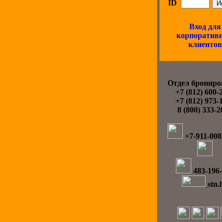
ID
Вход для
корпоратив
клиентов
Отдел брониро
+7 (812) 600-
+7 (812) 973-
8 (800) 333-
+7-911-008
483-196
stn.