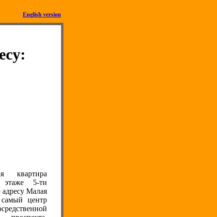
English version
есу:
я квартира
 этаже 5-ти
о адресу Малая
 самый центр
осредственной