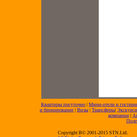
Квартиры посуточно
|
Мини-отели и гостин
и бронирование
|
Визы
|
Трансферы
|
Экскурс
компании
|
А
Поле
Copyright В© 2001-2015 STN.Ltd.