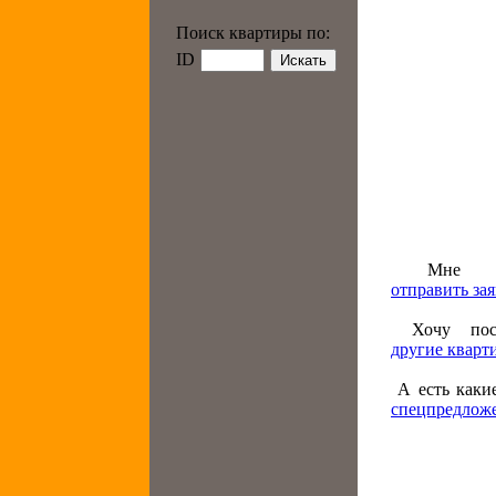
Поиск квартиры по:
ID
Мне уд
отправить за
Хочу посм
другие кварт
А есть какие
спецпредлож