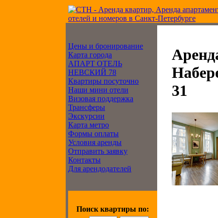
Цены и бронирование
Аренд
Карта города
АПАРТ ОТЕЛЬ
Набер
НЕВСКИЙ 78
Квартиры посуточно
31
Наши мини отели
Визовая поддержка
Трансферы
Экскурсии
Карта метро
Формы оплаты
Условия аренды
Отправить заявку
Контакты
Для арендодателей
Поиск квартиры по: