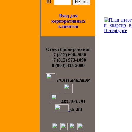
ID
Вход для
корпоративных
клиентов
Отдел бронирования
+7 (812) 600-2080
+7 (812) 973-1090
8 (800) 333-2080
+7-911-008-00-99
483-196-791
stn.ltd